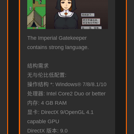
The Imperial Gatekeeper
contains strong language.
结构需求
无与伦比低配置:
操作结构 *: Windows® 7/8/8.1/10
处理器: Intel Core2 Duo or better
内存: 4 GB RAM
显卡: DirectX 9/OpenGL 4.1
capable GPU
DirectX 版本: 9.0