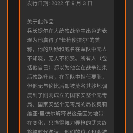
发行日期: 2022 年 9 月 3 日
关于此作品
兵长提尔在大统独战争中出色的表
现为他赢得了“长枪使提尔”的美
称，他的功勋和威名在军队中无人
不知晓，无人不称赞。所有人（包
括他自己）都以为他会在战争结束
后独路升官，在军队中担任要职，
但他无与伦比后却被莫名其妙地调
度到了刚刚成立的国家安整个无毒
局。国家安整个无毒局的局长奥莉
维亚·里德尔解释说这是因为地带
在变化，只懂得舞刀弄枪的武夫终
将被时代淘汰，他们的位子也会被