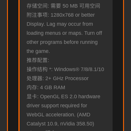
存储空间: 需要 50 MB 可用空间
附注事项: 1280x768 or better
Display. Lag may occur from
loading menus or maps. Turn off
other programs before running
the game.
推荐配置:
操作结构 *: Windows® 7/8/8.1/10
处理器: 2+ GHz Processor
内存: 4 GB RAM
显卡: OpenGL ES 2.0 hardware
driver support required for
WebGL acceleration. (AMD
Catalyst 10.9, nVidia 358.50)