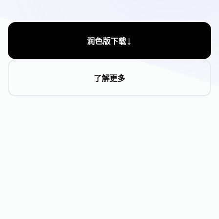
↓
润色版下载
了解更多