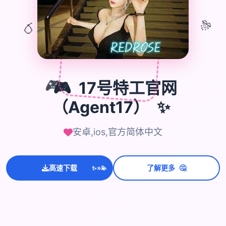
🎊
🎈
🎮
17号特工官网
🎮
✨
（Agent17）
安卓,ios,官方简体中文
💫
✨
🤔
高速下载
了解更多
⭐