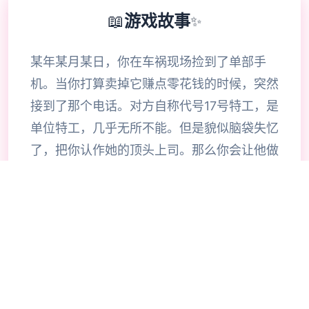
📖
游戏故事
✨
某年某月某日，你在车祸现场捡到了单部手
机。当你打算卖掉它赚点零花钱的时候，突然
接到了那个电话。对方自称代号17号特工，是
单位特工，几乎无所不能。但是貌似脑袋失忆
了，把你认作她的顶头上司。那么你会让他做
些什么呢，教训欺负你的小太妹？调查你女神
的隐私？或者别的什么？