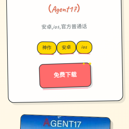
（Agent17）
安卓,ios,官方普通话
ios
安卓
神作
✦ ★
→
免费下载