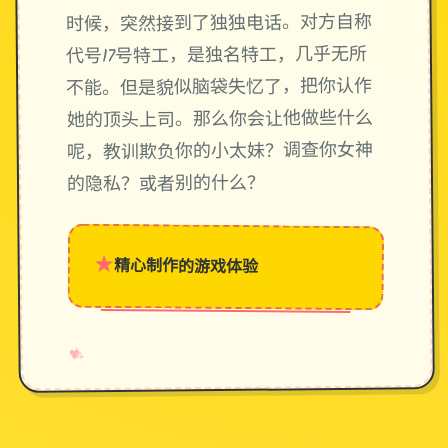
时候，突然接到了独独电话。对方自称
代号17号特工，是独名特工，几乎无所
不能。但是貌似脑袋失忆了，把你认作
她的顶头上司。那么你会让他做些什么
呢，教训欺负你的小太妹？调查你女神
的隐私？或者别的什么？
★
精心制作的游戏体验
→
✧
♥