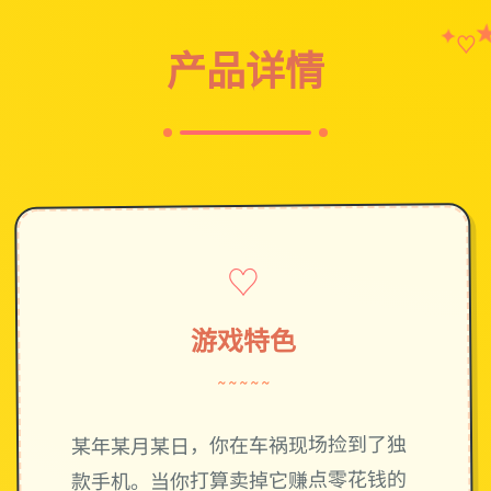
✦
♡
产品详情
♡
游戏特色
~~~~~
某年某月某日，你在车祸现场捡到了独
款手机。当你打算卖掉它赚点零花钱的