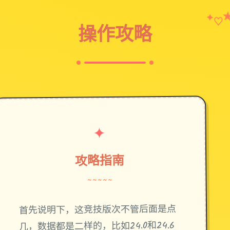
✦
♡
操作攻略
✦
攻略指南
~~~~~
首先说明下，这竞技版次不管后面是点
几，数据都是二样的，比如24.0和24.6