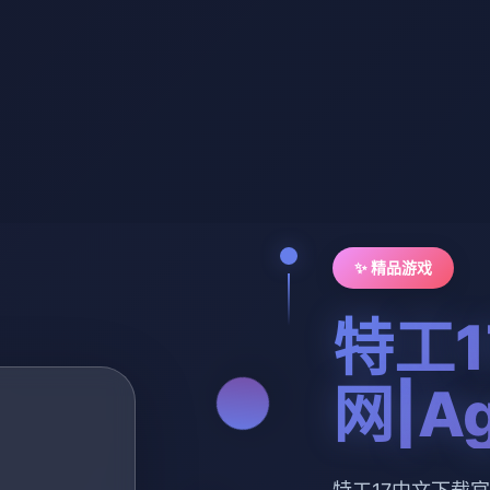
✨ 精品游戏
特工
网|Ag