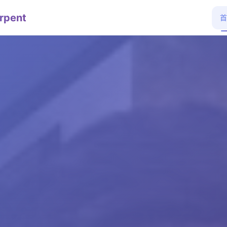
rpent
首