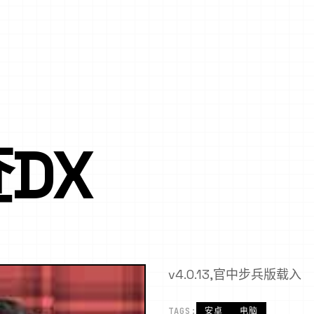
DX
v4.0.13,官中步兵版载入
TAGS:
安卓
电脑