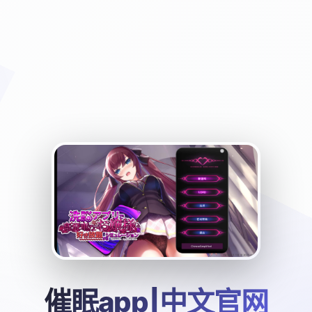
催眠app|中文官网