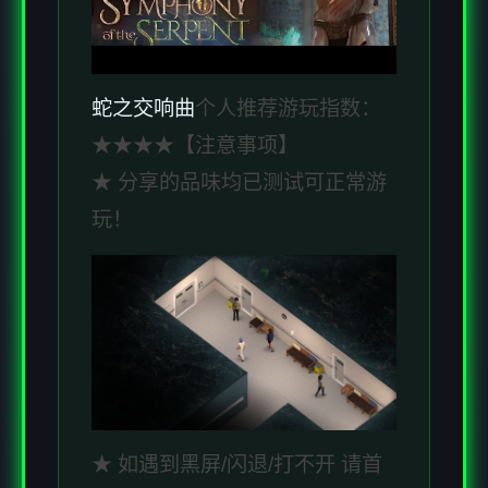
蛇之交响曲
个人推荐游玩指数：
★★★★【注意事项】
★ 分享的品味均已测试可正常游
玩！
★ 如遇到黑屏/闪退/打不开 请首