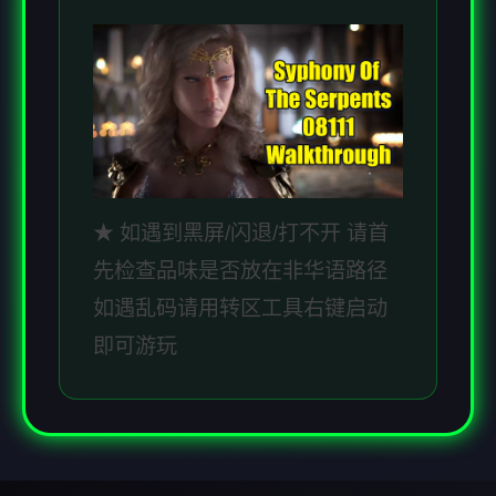
★ 如遇到黑屏/闪退/打不开 请首
先检查品味是否放在非华语路径
如遇乱码请用转区工具右键启动
即可游玩