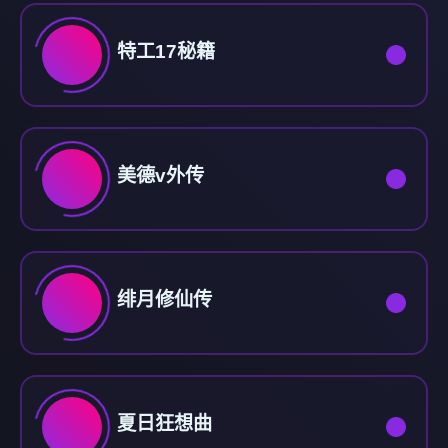
特工17秘籍
美德v外传
绯月修仙传
夏日狂想曲