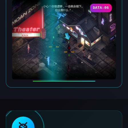
DATA-06
🥁