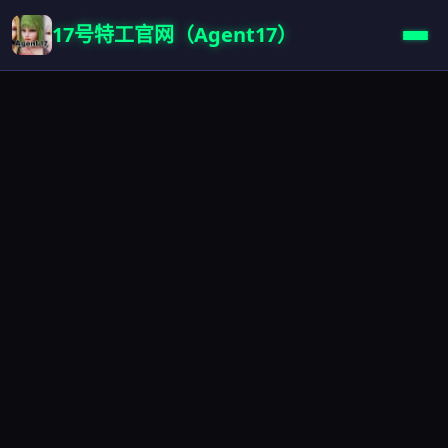
17号特工官网（Agent17）