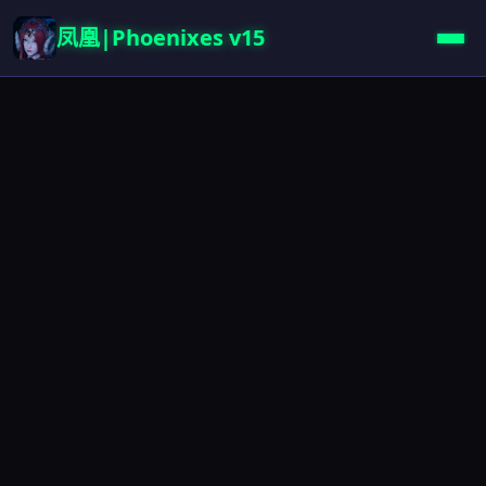
凤凰|Phoenixes v15