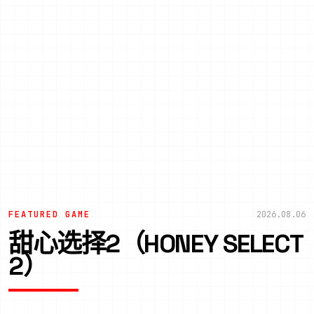
FEATURED GAME
2026.08.06
甜心选择2（HONEY SELECT
2）