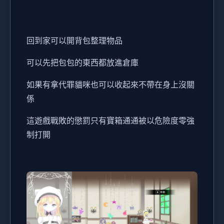
回到家可以開背包整理物品
可以先把包包的東西都放進倉庫
如果有拿代罪貓咪也可以收起來不帶在身上沒關
係
這遊戲戰敗的懲罰只有寶箱通通被以危險度零強
制打開