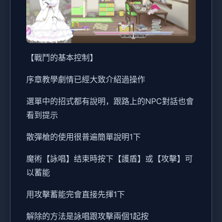
【戰鬥的基本控制】
序章教學劇情已經大致介紹過操作
選單中的招式都有說明，跟路上的NPC對話也會
看到提示
散彈槍的使用很普遍簡單說明1下
魔術【詠唱】结束時按下【護盾】或【攻擊】可
以蓄能
用攻擊蓄能完會直接先揮1下
解除的方法是詠唱跟攻擊兩個1起按