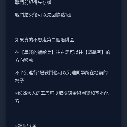
戰鬥前記得先存檔
戰鬥結束後可以先回據點1趟
如果真的不想走第二個陷阱區
在【卑賤的補給兵】往右走可以往【盜墓者】的
方向移動
不个别進行1場戰鬥也可以到達同學所在地前的
椅子
※姊姊大人的工房可以取得鍊金術圖鑑和基本配
方
※護盾很強