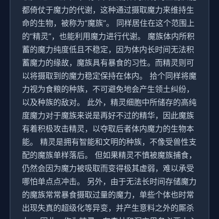
都倚仗于魔力的代谢，这种通过摄取魔力来维持生
命的生物，被称为“魔族”。 同样居住在这个范围上
的“精灵”，也能利用魔力进行代谢。 魔族体内所积
蓄的魔力纯度低且不稳定，因为体内长时间无法积
蓄魔力的缘故，魔族具有暴食的习性。而精灵则可
以将摄取到的魔力稳定保持在体内。 拾个同样将魔
力视为食粮的种族，不可避免地会产生领土纠纷，
以及种族的敌对。 此外，精灵细胞中所储存的高纯
度魔力对于魔族来说是再好不过的精华，因此魔族
有着积极攻击精灵，以夺取后者体内魔力的生物本
能。 精灵是拥有智能和文明的种族，不像受兽性支
配的魔族单样落后。 但如果精灵不慎被魔族捕食，
仍然会因为魔力被吸取而变得极其虚弱，难以承受
哪怕单点点冲击。 另外，由于无法长时间存储魔力
的魔族常常暴食摄取过量的魔力，单些个体也时常
出现失真的超级化等异变，并产生意料之外的厮杀