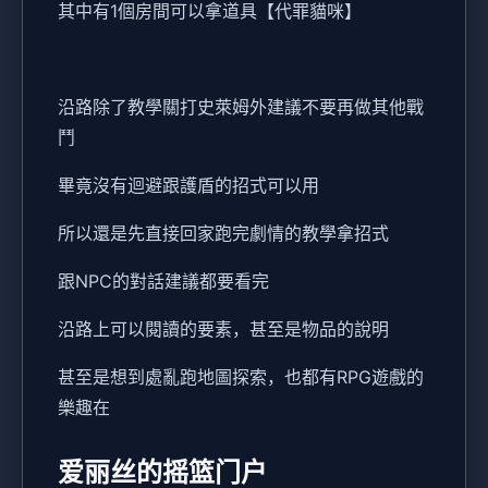
其中有1個房間可以拿道具【代罪貓咪】
沿路除了教學關打史萊姆外建議不要再做其他戰
鬥
畢竟沒有迴避跟護盾的招式可以用
所以還是先直接回家跑完劇情的教學拿招式
跟NPC的對話建議都要看完
沿路上可以閱讀的要素，甚至是物品的說明
甚至是想到處亂跑地圖探索，也都有RPG遊戲的
樂趣在
爱丽丝的摇篮门户