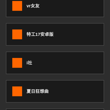
vr女友
特工17安卓版
i社
夏日狂想曲