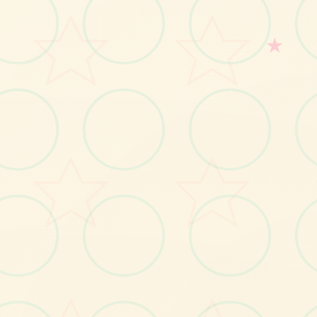
★
No.2