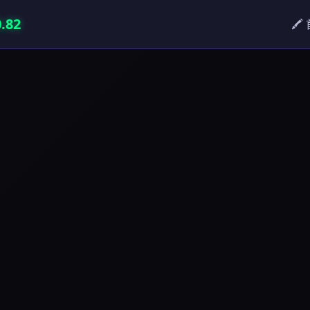
82
🖍️