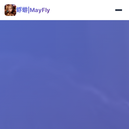
蜉蝣|MayFly