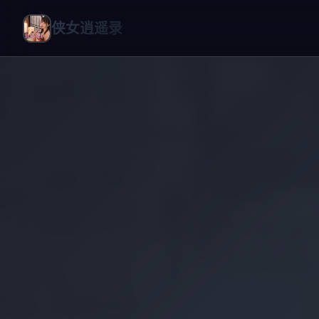
侠女逍遥录