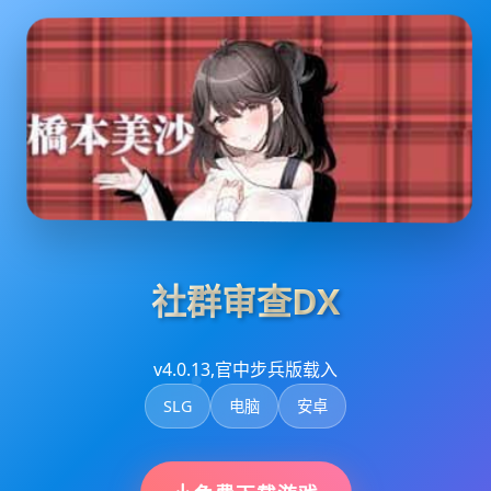
社群审查DX
v4.0.13,官中步兵版载入
SLG
电脑
安卓