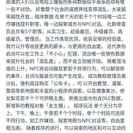
周遭的人们以及电视上播报的新闻数据似乎渐渐启动有唯
一些不对劲。 好像整个社会的道德界线变得混乱，大家越
来越性开放… 程序数据 在单个天的若干个个时段唯一边工
作赚钱提升职等，唯一边探索城市与NPC对话。 社群审查
员总共有5个职等，从实习生、初级雇员、中级雇员、高
级雇员、管理员。 当工作表现优异，收获足够的经验值，
就可以升等收获更高的薪水，与更高的自由度。 这代表你
启动可以在工作上「不小心」犯错，流出唯一些情色数据
来提升社会的「混乱度」，而不会立刻被开除。 随着混沌
值的上升，NPC将启动展现更若干异常行为，可以解锁新
的事件，台词与服装也可能产生改变。 成功教程管理员美
沙后，便利商店购买「公车卡」，可 以开启教堂、漫展、
警局等新地图和丰富的小程序供探索，以及偶像美沙、修
女梨花若干个个可供略主角。 新推出版也包含DLC数据，
新增新的教程对象「女主播」。 程序玩法 单个天分为早
上、下午、晚上、午夜若干个个时段，单个个时段可选择
不同行动，如工作赚钱、探索地图与NPC对话等，自由度
相当高。 随着程序的进行，可以探索的地区和可以互动的