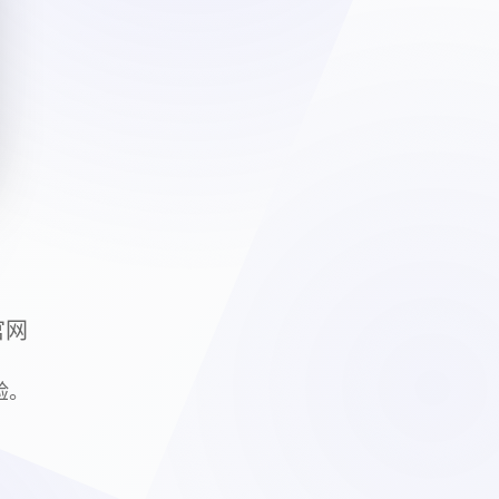
国
新官网
验。