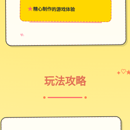
★
精心制作的游戏体验
→
✧
♥
♡
✦
玩法攻略