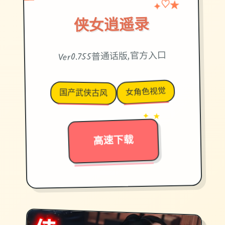
♡
✦
★
侠女逍遥录
Ver0.755普通话版,官方入口
女角色视觉
国产武侠古风
→
✦ ★
高速下载