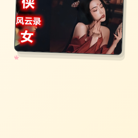
✧
♡
★
♥