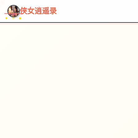
~~~
★
♡
✦
✧
♥
~
→
↗
侠女逍遥录
✦ ✧ ★