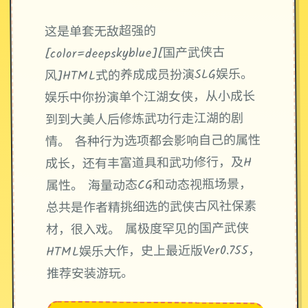
这是单套无敌超强的
[color=deepskyblue][国产武侠古
风]HTML式的养成成员扮演SLG娱乐。
娱乐中你扮演单个江湖女侠，从小成长
到到大美人后修炼武功行走江湖的剧
情。 各种行为选项都会影响自己的属性
成长，还有丰富道具和武功修行，及H
属性。 海量动态CG和动态视瓶场景，
总共是作者精挑细选的武侠古风社保素
材，很入戏。 属极度罕见的国产武侠
HTML娱乐大作，史上最近版Ver0.755，
推荐安装游玩。