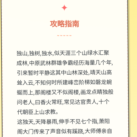
✦
攻略指南
~~~~~
独山,独树,独水,似天涯三个山绿水汇聚
成林,中原武林群雄争霸经历海量几个年,
引来暂时平静这其中山林深处,靖天山高
耸入云,不知何时所建峰峦阶梯如磐龙蜿
蜒而上,那阁楼又不似阁楼,画龙点睛独般
问老人,曰香火常旺,常见达官贵人,十个
代朝臣上山求教。
这独天,天降暴雨,伸手不见七个指,萧阳
阁大门传来了声音似有蹊跷,大师傅亲自