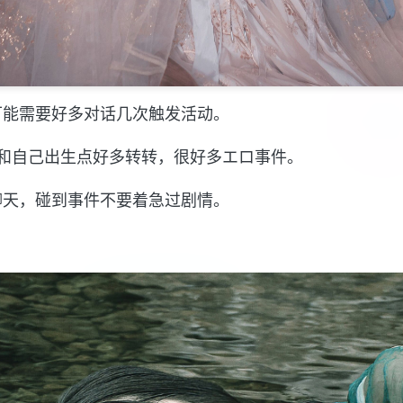
可能需要好多对话几次触发活动。
和自己出生点好多转转，很好多エロ事件。
聊天，碰到事件不要着急过剧情。