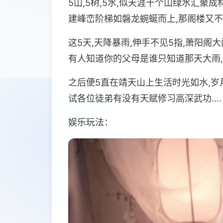
5山,5树,5水,似天涯十个山绿水汇聚
建峰峦阶梯如磐龙蜿蜒而上,那阁楼又不
这5天,天降暴雨,伸手不见5指,萧阳阁
有人知道你的父母是谁只知道那天大雨,
之后便5直在靖天山上生活时光如水,岁月
试各位徒弟有没有天赋修习高深武功....
娱乐玩法：