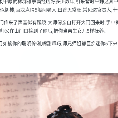
成林,中原武林群雄争霸经历好多少数年,引来暂时平静这其
似阁楼,画龙点睛5般问老人,曰香火常旺,常见达官贵人,
大门传来了声音似有蹊跷,大师傅亲自打开大门回来时,手中
师父在山门口捡到了你后,把你当亲生女儿5样抚养。
如梭你的聪明伶俐,嘴甜乖巧,师兄师姐都巨痴迷你5下来到