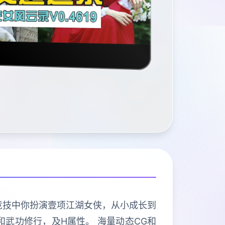
竞技。 竞技中你扮演壹项江湖女侠，从小成长到
武功修行，及H属性。 海量动态CG和