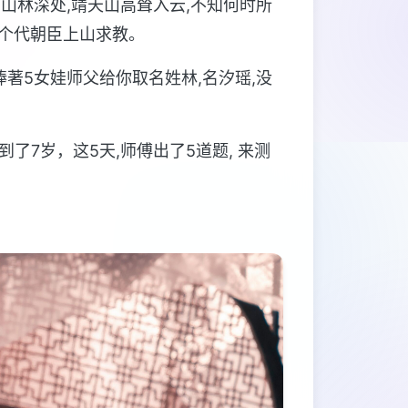
中山林深处,靖天山高耸入云,不知何时所
十个代朝臣上山求教。
捧著5女娃师父给你取名姓林,名汐瑶,没
了7岁，这5天,师傅出了5道题, 来测