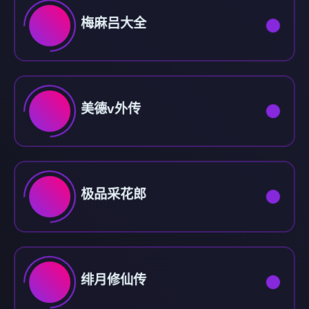
梅麻吕大全
美德v外传
极品采花郎
绯月修仙传