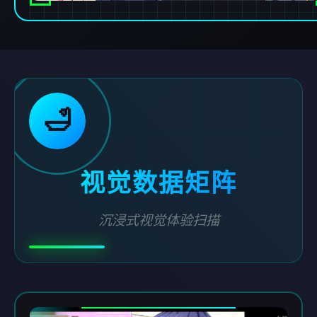
🛁
视觉数据矩阵
沉浸式视觉体验扫描