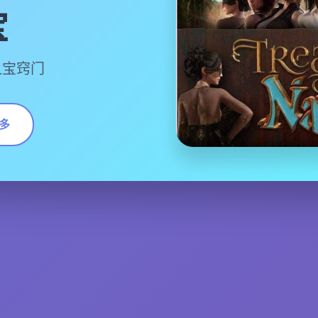
宝
之宝窍门
多